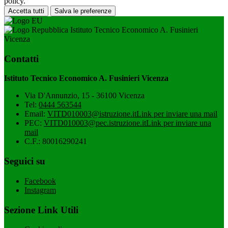
policy.
Accetta tutti
Salva le preferenze
Istituto Tecnico Economico A. Fusinieri
Vicenza
Contatti
Istituto Tecnico Economico A. Fusinieri Vicenza
Via D'Annunzio, 15 - 36100 Vicenza
Tel:
0444 563544
Email:
VITD010003@istruzione.it
Link per inviare una mail
PEC:
VITD010003@pec.istruzione.it
Link per inviare una
mail
C.F.: 80016290241
Seguici su
Facebook
Instagram
Sezione Link Utili