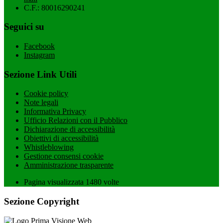
C.F.: 80016290241
Seguici su
Facebook
Instagram
Sezione Link Utili
Cookie policy
Note legali
Informativa Privacy
Ufficio Relazioni con il Pubblico
Dichiarazione di accessibilità
Obiettivi di accessibilità
Whistleblowing
Gestione consensi cookie
Amministrazione trasparente
Pagina visualizzata
1480
volte
Sezione Copyright