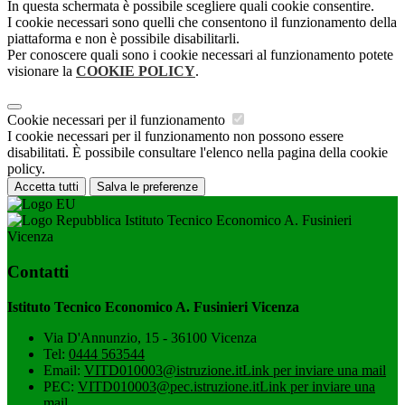
In questa schermata è possibile scegliere quali cookie consentire.
I cookie necessari sono quelli che consentono il funzionamento della
piattaforma e non è possibile disabilitarli.
Per conoscere quali sono i cookie necessari al funzionamento potete
visionare la
COOKIE POLICY
.
Cookie necessari per il funzionamento
I cookie necessari per il funzionamento non possono essere
disabilitati. È possibile consultare l'elenco nella pagina della cookie
policy.
Accetta tutti
Salva le preferenze
Istituto Tecnico Economico A. Fusinieri
Vicenza
Contatti
Istituto Tecnico Economico A. Fusinieri Vicenza
Via D'Annunzio, 15 - 36100 Vicenza
Tel:
0444 563544
Email:
VITD010003@istruzione.it
Link per inviare una mail
PEC:
VITD010003@pec.istruzione.it
Link per inviare una
mail