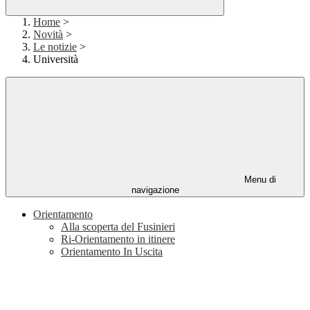
Home
>
Novità
>
Le notizie
>
Università
Menu di
navigazione
Orientamento
Alla scoperta del Fusinieri
Ri-Orientamento in itinere
Orientamento In Uscita