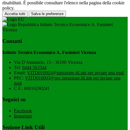
disabilitati. È possibile consultare l'elenco nella pagina della cookie
policy.
Accetta tutti
Salva le preferenze
Istituto Tecnico Economico A. Fusinieri
Vicenza
Contatti
Istituto Tecnico Economico A. Fusinieri Vicenza
Via D'Annunzio, 15 - 36100 Vicenza
Tel:
0444 563544
Email:
VITD010003@istruzione.it
Link per inviare una mail
PEC:
VITD010003@pec.istruzione.it
Link per inviare una
mail
C.F.: 80016290241
Seguici su
Facebook
Instagram
Sezione Link Utili