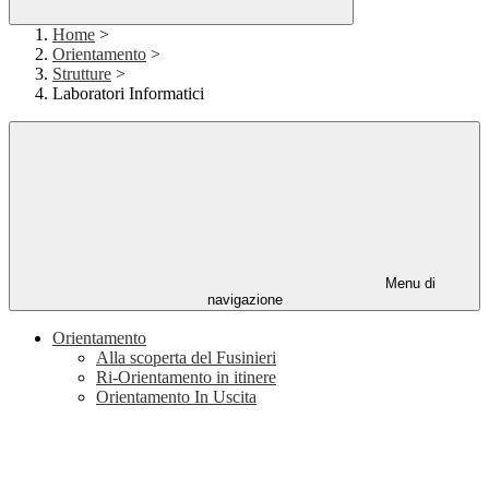
Home
>
Orientamento
>
Strutture
>
Laboratori Informatici
Menu di
navigazione
Orientamento
Alla scoperta del Fusinieri
Ri-Orientamento in itinere
Orientamento In Uscita