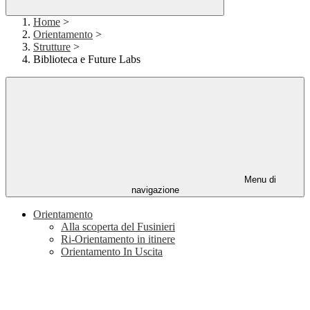
Home
>
Orientamento
>
Strutture
>
Biblioteca e Future Labs
Menu di
navigazione
Orientamento
Alla scoperta del Fusinieri
Ri-Orientamento in itinere
Orientamento In Uscita