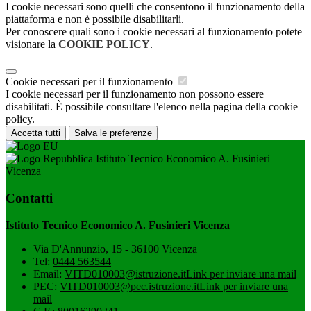
I cookie necessari sono quelli che consentono il funzionamento della
piattaforma e non è possibile disabilitarli.
Per conoscere quali sono i cookie necessari al funzionamento potete
visionare la
COOKIE POLICY
.
Cookie necessari per il funzionamento
I cookie necessari per il funzionamento non possono essere
disabilitati. È possibile consultare l'elenco nella pagina della cookie
policy.
Accetta tutti
Salva le preferenze
Istituto Tecnico Economico A. Fusinieri
Vicenza
Contatti
Istituto Tecnico Economico A. Fusinieri Vicenza
Via D'Annunzio, 15 - 36100 Vicenza
Tel:
0444 563544
Email:
VITD010003@istruzione.it
Link per inviare una mail
PEC:
VITD010003@pec.istruzione.it
Link per inviare una
mail