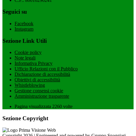
C.F.: 80016290241
Seguici su
Facebook
Instagram
Sezione Link Utili
Cookie policy
Note legali
Informativa Privacy
Ufficio Relazioni con il Pubblico
Dichiarazione di accessibilità
Obiettivi di accessibilità
Whistleblowing
Gestione consensi cookie
Amministrazione trasparente
Pagina visualizzata
2260
volte
Sezione Copyright
Copyright 2026 | Engineered and powered by Gruppo Spaggiari