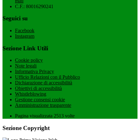
mail
C.F.: 80016290241
Seguici su
Facebook
Instagram
Sezione Link Utili
Cookie policy
Note legali
Informativa Privacy
Ufficio Relazioni con il Pubblico
Dichiarazione di accessibilità
Obiettivi di accessibilità
Whistleblowing
Gestione consensi cookie
Amministrazione trasparente
Pagina visualizzata
2513
volte
Sezione Copyright