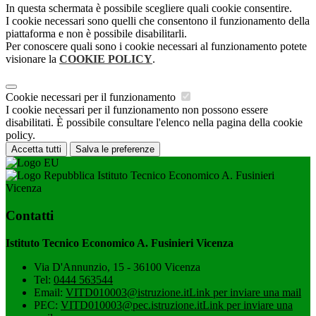
In questa schermata è possibile scegliere quali cookie consentire.
I cookie necessari sono quelli che consentono il funzionamento della
piattaforma e non è possibile disabilitarli.
Per conoscere quali sono i cookie necessari al funzionamento potete
visionare la
COOKIE POLICY
.
Cookie necessari per il funzionamento
I cookie necessari per il funzionamento non possono essere
disabilitati. È possibile consultare l'elenco nella pagina della cookie
policy.
Accetta tutti
Salva le preferenze
Istituto Tecnico Economico A. Fusinieri
Vicenza
Contatti
Istituto Tecnico Economico A. Fusinieri Vicenza
Via D'Annunzio, 15 - 36100 Vicenza
Tel:
0444 563544
Email:
VITD010003@istruzione.it
Link per inviare una mail
PEC:
VITD010003@pec.istruzione.it
Link per inviare una