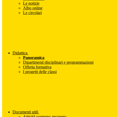
Le notizie
Albo online
Le circolari
Didattica
Panoramica
Dipartimenti disciplinari e programmazioni
Offerta formativa
I progetti delle classi
Documenti utili
Attività sostegno-recupero