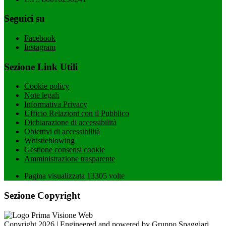
Seguici su
Facebook
Instagram
Sezione Link Utili
Cookie policy
Note legali
Informativa Privacy
Ufficio Relazioni con il Pubblico
Dichiarazione di accessibilità
Obiettivi di accessibilità
Whistleblowing
Gestione consensi cookie
Amministrazione trasparente
Pagina visualizzata
13305
volte
Sezione Copyright
Copyright 2026 | Engineered and powered by Gruppo Spaggiari