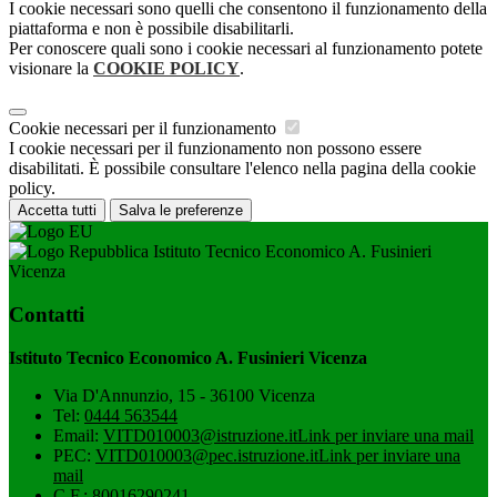
I cookie necessari sono quelli che consentono il funzionamento della
piattaforma e non è possibile disabilitarli.
Per conoscere quali sono i cookie necessari al funzionamento potete
visionare la
COOKIE POLICY
.
Cookie necessari per il funzionamento
I cookie necessari per il funzionamento non possono essere
disabilitati. È possibile consultare l'elenco nella pagina della cookie
policy.
Accetta tutti
Salva le preferenze
Istituto Tecnico Economico A. Fusinieri
Vicenza
Contatti
Istituto Tecnico Economico A. Fusinieri Vicenza
Via D'Annunzio, 15 - 36100 Vicenza
Tel:
0444 563544
Email:
VITD010003@istruzione.it
Link per inviare una mail
PEC:
VITD010003@pec.istruzione.it
Link per inviare una
mail
C.F.: 80016290241