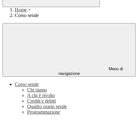
Home
>
Corso serale
Menu di
navigazione
Corso serale
Chi siamo
A chi è rivolto
Crediti e debiti
Quadro orario serale
Programmazione