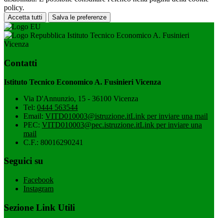
policy.
Accetta tutti
Salva le preferenze
Istituto Tecnico Economico A. Fusinieri
Vicenza
Contatti
Istituto Tecnico Economico A. Fusinieri Vicenza
Via D'Annunzio, 15 - 36100 Vicenza
Tel:
0444 563544
Email:
VITD010003@istruzione.it
Link per inviare una mail
PEC:
VITD010003@pec.istruzione.it
Link per inviare una
mail
C.F.: 80016290241
Seguici su
Facebook
Instagram
Sezione Link Utili