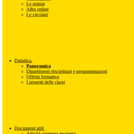
Le notizie
Albo online
Le circolari
Didattica
Panoramica
Dipartimenti disciplinari e programmazioni
Offerta formativa
I progetti delle classi
Documenti utili
Attività sostegno-recupero