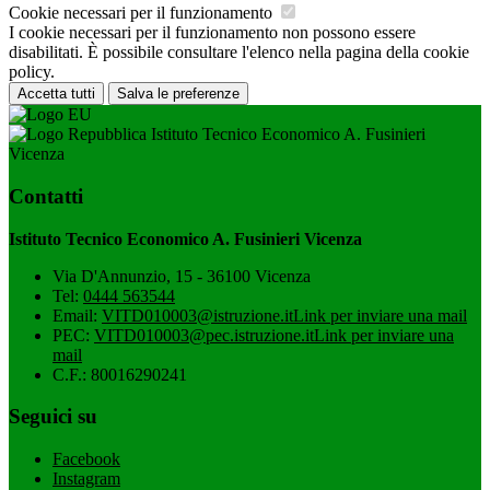
Cookie necessari per il funzionamento
I cookie necessari per il funzionamento non possono essere
disabilitati. È possibile consultare l'elenco nella pagina della cookie
policy.
Accetta tutti
Salva le preferenze
Istituto Tecnico Economico A. Fusinieri
Vicenza
Contatti
Istituto Tecnico Economico A. Fusinieri Vicenza
Via D'Annunzio, 15 - 36100 Vicenza
Tel:
0444 563544
Email:
VITD010003@istruzione.it
Link per inviare una mail
PEC:
VITD010003@pec.istruzione.it
Link per inviare una
mail
C.F.: 80016290241
Seguici su
Facebook
Instagram