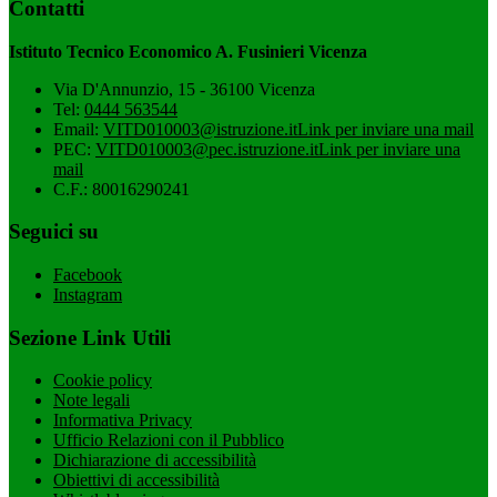
Contatti
Istituto Tecnico Economico A. Fusinieri Vicenza
Via D'Annunzio, 15 - 36100 Vicenza
Tel:
0444 563544
Email:
VITD010003@istruzione.it
Link per inviare una mail
PEC:
VITD010003@pec.istruzione.it
Link per inviare una
mail
C.F.: 80016290241
Seguici su
Facebook
Instagram
Sezione Link Utili
Cookie policy
Note legali
Informativa Privacy
Ufficio Relazioni con il Pubblico
Dichiarazione di accessibilità
Obiettivi di accessibilità