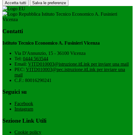
Accetta tutti
Salva le preferenze
Istituto Tecnico Economico A. Fusinieri
Vicenza
Contatti
Istituto Tecnico Economico A. Fusinieri Vicenza
Via D'Annunzio, 15 - 36100 Vicenza
Tel:
0444 563544
Email:
VITD010003@istruzione.it
Link per inviare una mail
PEC:
VITD010003@pec.istruzione.it
Link per inviare una
mail
C.F.: 80016290241
Seguici su
Facebook
Instagram
Sezione Link Utili
Cookie policy