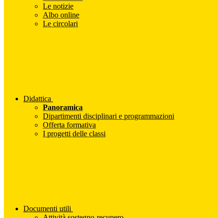
Le notizie
Albo online
Le circolari
Didattica
Panoramica
Dipartimenti disciplinari e programmazioni
Offerta formativa
I progetti delle classi
Documenti utili
Attività sostegno-recupero