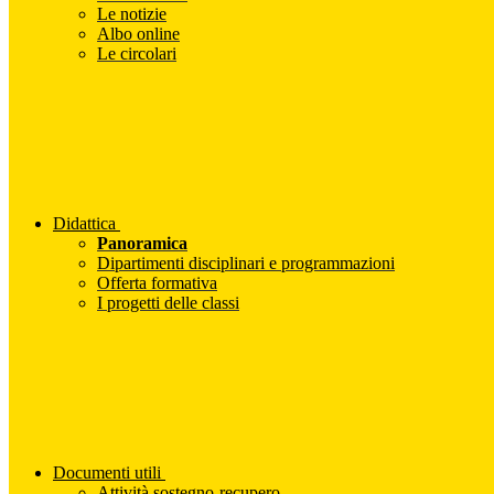
Le notizie
Albo online
Le circolari
Didattica
Panoramica
Dipartimenti disciplinari e programmazioni
Offerta formativa
I progetti delle classi
Documenti utili
Attività sostegno-recupero