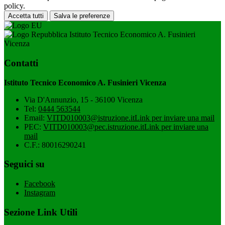
policy.
Accetta tutti
Salva le preferenze
Istituto Tecnico Economico A. Fusinieri
Vicenza
Contatti
Istituto Tecnico Economico A. Fusinieri Vicenza
Via D'Annunzio, 15 - 36100 Vicenza
Tel:
0444 563544
Email:
VITD010003@istruzione.it
Link per inviare una mail
PEC:
VITD010003@pec.istruzione.it
Link per inviare una
mail
C.F.: 80016290241
Seguici su
Facebook
Instagram
Sezione Link Utili