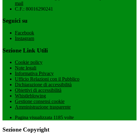
mail
C.F.: 80016290241
Seguici su
Facebook
Instagram
Sezione Link Utili
Cookie policy
Note legali
Informativa Privacy
Ufficio Relazioni con il Pubblico
Dichiarazione di accessibilità
Obiettivi di accessibilità
Whistleblowing
Gestione consensi cookie
Amministrazione trasparente
Pagina visualizzata
1185
volte
Sezione Copyright