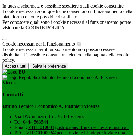
In questa schermata è possibile scegliere quali cookie consentire.
I cookie necessari sono quelli che consentono il funzionamento della
piattaforma e non è possibile disabilitarli.
Per conoscere quali sono i cookie necessari al funzionamento potete
visionare la
COOKIE POLICY
.
Cookie necessari per il funzionamento
I cookie necessari per il funzionamento non possono essere
disabilitati. È possibile consultare l'elenco nella pagina della cookie
policy.
Accetta tutti
Salva le preferenze
Istituto Tecnico Economico A. Fusinieri
Vicenza
Contatti
Istituto Tecnico Economico A. Fusinieri Vicenza
Via D'Annunzio, 15 - 36100 Vicenza
Tel:
0444 563544
Email:
VITD010003@istruzione.it
Link per inviare una mail
PEC:
VITD010003@pec.istruzione.it
Link per inviare una