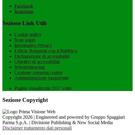
Facebook
Instagram
Sezione Link Utili
Cookie policy
Note legali
Informativa Privacy
Ufficio Relazioni con il Pubblico
Dichiarazione di accessibilità
Obiettivi di accessibilità
Whistleblowing
Gestione consensi cookie
Amministrazione trasparente
Pagina visualizzata
1117
volte
Sezione Copyright
Copyright 2026 | Engineered and powered by Gruppo Spaggiari
Parma S.p.A. | Divisione Publishing & New Social Media
Disclaimer trattamento dati personali