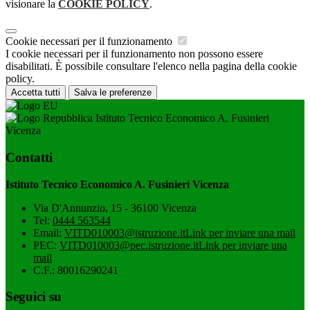
visionare la
COOKIE POLICY
.
Cookie necessari per il funzionamento
I cookie necessari per il funzionamento non possono essere
disabilitati. È possibile consultare l'elenco nella pagina della cookie
policy.
Accetta tutti
Salva le preferenze
Istituto Tecnico Economico A. Fusinieri
Vicenza
Contatti
Istituto Tecnico Economico A. Fusinieri Vicenza
Via D'Annunzio, 15 - 36100 Vicenza
Tel:
0444 563544
Email:
VITD010003@istruzione.it
Link per inviare una mail
PEC:
VITD010003@pec.istruzione.it
Link per inviare una
mail
C.F.: 80016290241
Seguici su