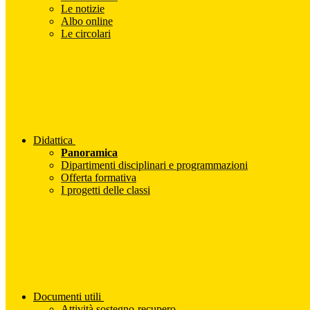
Le notizie
Albo online
Le circolari
Didattica
Panoramica
Dipartimenti disciplinari e programmazioni
Offerta formativa
I progetti delle classi
Documenti utili
Attività sostegno-recupero