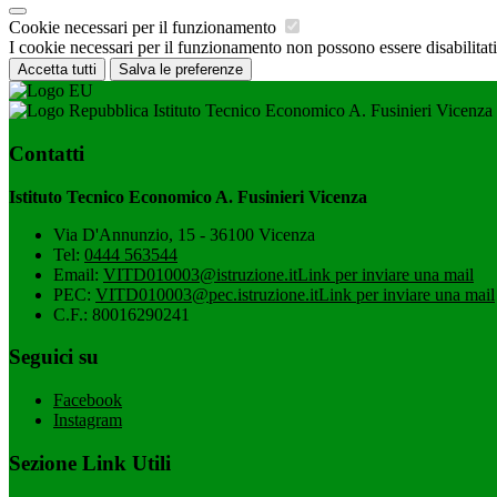
Cookie necessari per il funzionamento
I cookie necessari per il funzionamento non possono essere disabilitati.
Accetta tutti
Salva le preferenze
Istituto Tecnico Economico A. Fusinieri Vicenza
Contatti
Istituto Tecnico Economico A. Fusinieri Vicenza
Via D'Annunzio, 15 - 36100 Vicenza
Tel:
0444 563544
Email:
VITD010003@istruzione.it
Link per inviare una mail
PEC:
VITD010003@pec.istruzione.it
Link per inviare una mail
C.F.: 80016290241
Seguici su
Facebook
Instagram
Sezione Link Utili