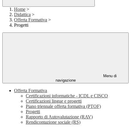
Home
>
Didattica
>
Offerta Formativa
>
Progetti
Menu di
navigazione
Offerta Formativa
Certificazioni informatiche - ICDL e CISCO
Certificazioni lingue e progetti
Piano triennale offerta formativa (PTOF)
Progetti
Rapporto di Autovalutazione (RAV)
Rendicontazione sociale (RS)