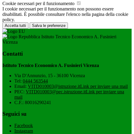
Cookie necessari per il funzionamento
I cookie necessari per il funzionamento non possono essere
disabilitati. È possibile consultare l'elenco nella pagina della cookie
policy.
Accetta tutti
Salva le preferenze
Istituto Tecnico Economico A. Fusinieri
Vicenza
Contatti
Istituto Tecnico Economico A. Fusinieri Vicenza
Via D'Annunzio, 15 - 36100 Vicenza
Tel:
0444 563544
Email:
VITD010003@istruzione.it
Link per inviare una mail
PEC:
VITD010003@pec.istruzione.it
Link per inviare una
mail
C.F.: 80016290241
Seguici su
Facebook
Instagram