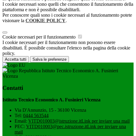
I cookie necessari sono quelli che consentono il funzionamento della
piattaforma e non è possibile disabilitarli.
Per conoscere quali sono i cookie necessari al funzionamento potete
visionare la
COOKIE POLICY
.
Cookie necessari per il funzionamento
I cookie necessari per il funzionamento non possono essere
disabilitati. È possibile consultare l'elenco nella pagina della cookie
policy.
Accetta tutti
Salva le preferenze
Istituto Tecnico Economico A. Fusinieri
Vicenza
Contatti
Istituto Tecnico Economico A. Fusinieri Vicenza
Via D'Annunzio, 15 - 36100 Vicenza
Tel:
0444 563544
Email:
VITD010003@istruzione.it
Link per inviare una mail
PEC:
VITD010003@pec.istruzione.it
Link per inviare una
mail