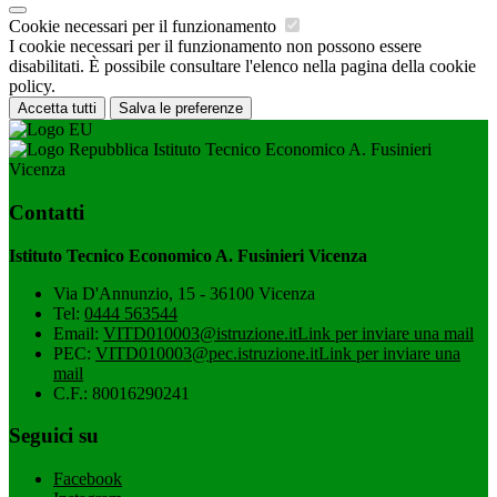
Cookie necessari per il funzionamento
I cookie necessari per il funzionamento non possono essere
disabilitati. È possibile consultare l'elenco nella pagina della cookie
policy.
Accetta tutti
Salva le preferenze
Istituto Tecnico Economico A. Fusinieri
Vicenza
Contatti
Istituto Tecnico Economico A. Fusinieri Vicenza
Via D'Annunzio, 15 - 36100 Vicenza
Tel:
0444 563544
Email:
VITD010003@istruzione.it
Link per inviare una mail
PEC:
VITD010003@pec.istruzione.it
Link per inviare una
mail
C.F.: 80016290241
Seguici su
Facebook