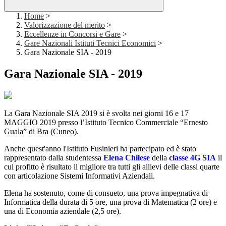
Home
>
Valorizzazione del merito
>
Eccellenze in Concorsi e Gare
>
Gare Nazionali Istituti Tecnici Economici
>
Gara Nazionale SIA - 2019
Gara Nazionale SIA - 2019
La Gara Nazionale SIA 2019 si è svolta nei giorni 16 e 17
MAGGIO 2019 presso l’Istituto Tecnico Commerciale “Ernesto
Guala” di Bra (Cuneo).
Anche quest'anno l'Istituto Fusinieri ha partecipato ed è stato
rappresentato dalla studentessa
Elena Chilese
della
classe 4G
SIA
il
cui profitto è risultato il migliore tra tutti gli allievi delle classi quarte
con articolazione Sistemi Informativi Aziendali.
Elena ha sostenuto, come di consueto, una prova impegnativa di
Informatica della durata di 5 ore, una prova di Matematica (2 ore) e
una di Economia aziendale (2,5 ore).