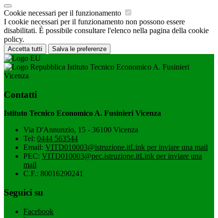
Cookie necessari per il funzionamento
I cookie necessari per il funzionamento non possono essere
disabilitati. È possibile consultare l'elenco nella pagina della cookie
policy.
Accetta tutti
Salva le preferenze
Istituto Tecnico Economico A. Fusinieri
Vicenza
Contatti
Istituto Tecnico Economico A. Fusinieri Vicenza
Via D'Annunzio, 15 - 36100 Vicenza
Tel:
0444 563544
Email:
VITD010003@istruzione.it
Link per inviare una mail
PEC:
VITD010003@pec.istruzione.it
Link per inviare una
mail
C.F.: 80016290241
Seguici su
Facebook