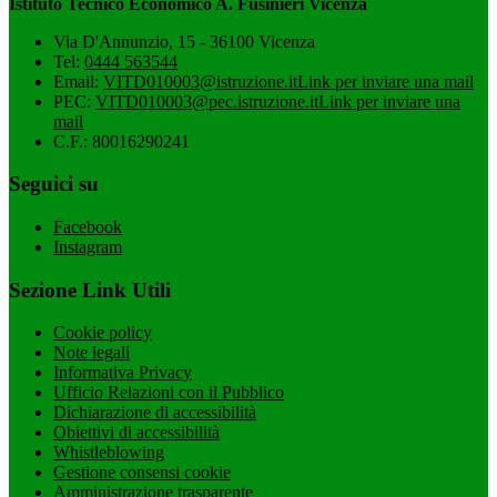
Istituto Tecnico Economico A. Fusinieri Vicenza
Via D'Annunzio, 15 - 36100 Vicenza
Tel:
0444 563544
Email:
VITD010003@istruzione.it
Link per inviare una mail
PEC:
VITD010003@pec.istruzione.it
Link per inviare una
mail
C.F.: 80016290241
Seguici su
Facebook
Instagram
Sezione Link Utili
Cookie policy
Note legali
Informativa Privacy
Ufficio Relazioni con il Pubblico
Dichiarazione di accessibilità
Obiettivi di accessibilità
Whistleblowing
Gestione consensi cookie
Amministrazione trasparente