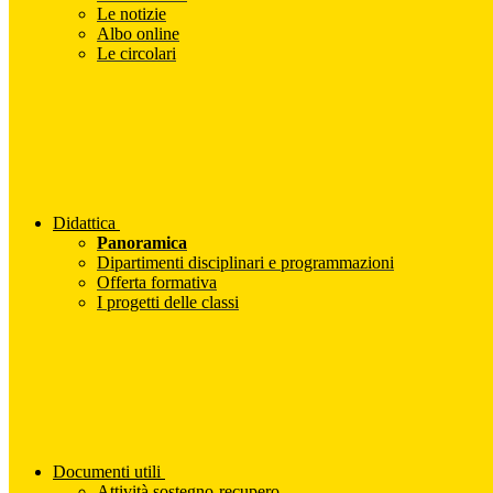
Le notizie
Albo online
Le circolari
Didattica
Panoramica
Dipartimenti disciplinari e programmazioni
Offerta formativa
I progetti delle classi
Documenti utili
Attività sostegno-recupero