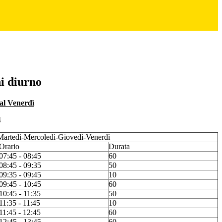
i diurno
al Venerdì
4
Martedì-Mercoledì-Giovedì-Venerdì
Orario
Durata
07:45 - 08:45
60
08:45 - 09:35
50
09:35 - 09:45
10
09:45 - 10:45
60
10:45 - 11:35
50
11:35 - 11:45
10
11:45 - 12:45
60
12:45 - 13:45
60