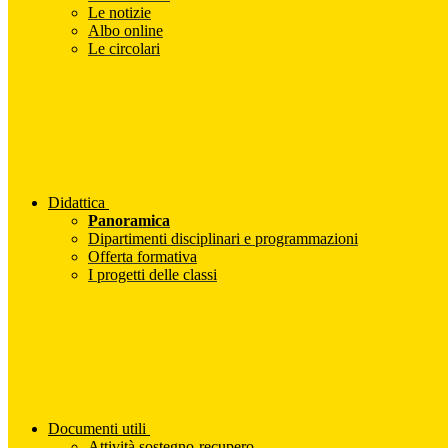
Le notizie
Albo online
Le circolari
Didattica
Panoramica
Dipartimenti disciplinari e programmazioni
Offerta formativa
I progetti delle classi
Documenti utili
Attività sostegno-recupero