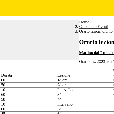
Home
>
Calendario Eventi
>
Orario lezioni diurno
Orario lezion
Mattino dal Lunedì 
Orario a.s. 2023-202
Durata
Lezione
60
1^ ora
50
2^ ora
10
Intervallo
60
3^
50
4^
10
Intervallo
60
5^
45
6^