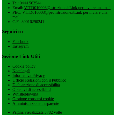
Tel:
0444 563544
Email:
VITD010003@istruzione.it
Link per inviare una mail
PEC:
VITD010003@pec.istruzione.it
Link per inviare una
mail
C.F.: 80016290241
Seguici su
Facebook
Instagram
Sezione Link Utili
Cookie policy
Note legali
Informativa Privacy
Ufficio Relazioni con il Pubblico
Dichiarazione di accessibilità
Obiettivi di accessibilità
Whistleblowing
Gestione consensi cookie
Amministrazione trasparente
Pagina visualizzata
3782
volte