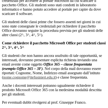
credenziali per accedere al portale Microsoft da cui scaricare il
pacchetto Office. Gli studenti sono stati condotti in laboratorio
informatico e hanno potuto accedere al portale per capire da dove
scaricare il software.
Gli studenti delle classi prime che fossero assenti nei giorni in cui
sono state consegnate le credenziali per richiedere il pacchetto
Office dovranno seguire la procedura prevista per gli studenti delle
altre classi (2^, 3^, 4^, 5^).
Come richiedere il pacchetto Microsoft Office per studenti classi
2^, 3^, 4^, 5^
Gli studenti che non hanno ancora usufruito di tale opportunità, se
interessati, dovranno presentare esplicita richiesta inviando una
email avente come oggetto
Office 365 – classe frequentata
(esempio Office 365 – 3F)
. Nel corpo della mail dovranno essere
riportati: Cognome, Nome, Indirizzo email assegnato dall’istituto
(
nome.cognome@itefusinieri.edu.it
) e classe frequentata.
Anche i docenti interessati potranno ugualmente richiedere il
prodotto Microsoft Office 365 con la medesima modalità descritta
per gli studenti.
Per eventuali dubbi rivolgersi al prof. Giuseppe Franco.