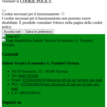
visionare la
COOKIE POLICY
.
Cookie necessari per il funzionamento
I cookie necessari per il funzionamento non possono essere
disabilitati. È possibile consultare l'elenco nella pagina della cookie
policy.
Accetta tutti
Salva le preferenze
Istituto Tecnico Economico A. Fusinieri
Vicenza
Contatti
Istituto Tecnico Economico A. Fusinieri Vicenza
Via D'Annunzio, 15 - 36100 Vicenza
Tel:
0444 563544
Email:
VITD010003@istruzione.it
Link per inviare una mail
PEC:
VITD010003@pec.istruzione.it
Link per inviare una
mail
C.F.: 80016290241
Seguici su