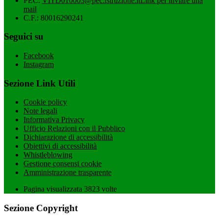
PEC:
VITD010003@pec.istruzione.it
Link per inviare una
mail
C.F.: 80016290241
Seguici su
Facebook
Instagram
Sezione Link Utili
Cookie policy
Note legali
Informativa Privacy
Ufficio Relazioni con il Pubblico
Dichiarazione di accessibilità
Obiettivi di accessibilità
Whistleblowing
Gestione consensi cookie
Amministrazione trasparente
Pagina visualizzata
3823
volte
Sezione Copyright