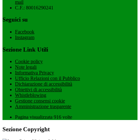
mail
C.F.: 80016290241
Seguici su
Facebook
Instagram
Sezione Link Utili
Cookie policy
Note legali
Informativa Privacy
Ufficio Relazioni con il Pubblico
Dichiarazione di accessibilità
Obiettivi di accessibilità
Whistleblowing
Gestione consensi cookie
Amministrazione trasparente
Pagina visualizzata
916
volte
Sezione Copyright