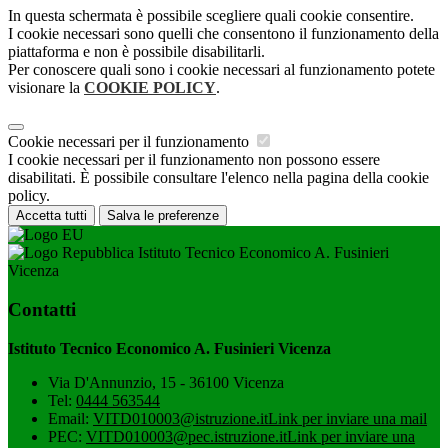
In questa schermata è possibile scegliere quali cookie consentire.
I cookie necessari sono quelli che consentono il funzionamento della
piattaforma e non è possibile disabilitarli.
Per conoscere quali sono i cookie necessari al funzionamento potete
visionare la
COOKIE POLICY
.
Cookie necessari per il funzionamento
I cookie necessari per il funzionamento non possono essere
disabilitati. È possibile consultare l'elenco nella pagina della cookie
policy.
Accetta tutti
Salva le preferenze
Istituto Tecnico Economico A. Fusinieri
Vicenza
Contatti
Istituto Tecnico Economico A. Fusinieri Vicenza
Via D'Annunzio, 15 - 36100 Vicenza
Tel:
0444 563544
Email:
VITD010003@istruzione.it
Link per inviare una mail
PEC:
VITD010003@pec.istruzione.it
Link per inviare una