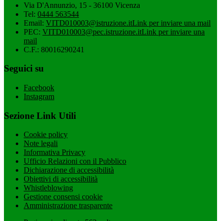
Via D'Annunzio, 15 - 36100 Vicenza
Tel:
0444 563544
Email:
VITD010003@istruzione.it
Link per inviare una mail
PEC:
VITD010003@pec.istruzione.it
Link per inviare una
mail
C.F.: 80016290241
Seguici su
Facebook
Instagram
Sezione Link Utili
Cookie policy
Note legali
Informativa Privacy
Ufficio Relazioni con il Pubblico
Dichiarazione di accessibilità
Obiettivi di accessibilità
Whistleblowing
Gestione consensi cookie
Amministrazione trasparente