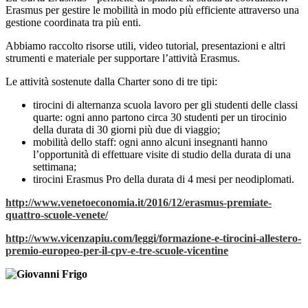
Erasmus per gestire le mobilità in modo più efficiente attraverso una
gestione coordinata tra più enti.
Abbiamo raccolto risorse utili, video tutorial, presentazioni e altri
strumenti e materiale per supportare l’attività Erasmus.
Le attività sostenute dalla Charter sono di tre tipi:
tirocini di alternanza scuola lavoro per gli studenti delle classi
quarte: ogni anno partono circa 30 studenti per un tirocinio
della durata di 30 giorni più due di viaggio;
mobilità dello staff: ogni anno alcuni insegnanti hanno
l’opportunità di effettuare visite di studio della durata di una
settimana;
tirocini Erasmus Pro della durata di 4 mesi per neodiplomati.
http://www.venetoeconomia.it/2016/12/erasmus-premiate-
quattro-scuole-venete/
http://www.vicenzapiu.com/leggi/formazione-e-tirocini-allestero-
premio-europeo-per-il-cpv-e-tre-scuole-vicentine