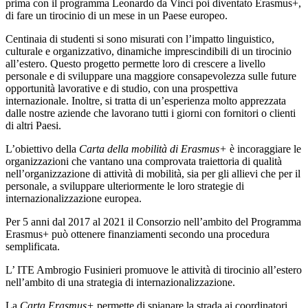
prima con il programma Leonardo da Vinci poi diventato Erasmus+,
di fare un tirocinio di un mese in un Paese europeo.
Centinaia di studenti si sono misurati con l’impatto linguistico,
culturale e organizzativo, dinamiche imprescindibili di un tirocinio
all’estero. Questo progetto permette loro di crescere a livello
personale e di sviluppare una maggiore consapevolezza sulle future
opportunità lavorative e di studio, con una prospettiva
internazionale. Inoltre, si tratta di un’esperienza molto apprezzata
dalle nostre aziende che lavorano tutti i giorni con fornitori o clienti
di altri Paesi.
L’obiettivo della
Carta della mobilità di Erasmus+
è incoraggiare le
organizzazioni che vantano una comprovata traiettoria di qualità
nell’organizzazione di attività di mobilità, sia per gli allievi che per il
personale, a sviluppare ulteriormente le loro strategie di
internazionalizzazione europea.
Per 5 anni dal 2017 al 2021 il Consorzio nell’ambito del Programma
Erasmus+ può ottenere finanziamenti secondo una procedura
semplificata.
L’ ITE Ambrogio Fusinieri promuove le attività di tirocinio all’estero
nell’ambito di una strategia di internazionalizzazione.
La
Carta Erasmus+
permette di spianare la strada ai coordinatori