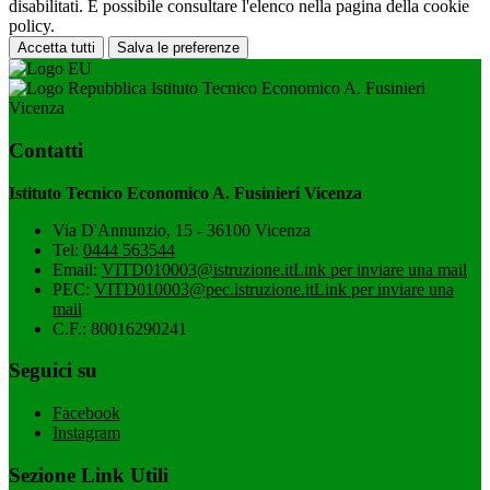
disabilitati. È possibile consultare l'elenco nella pagina della cookie
policy.
Accetta tutti
Salva le preferenze
Istituto Tecnico Economico A. Fusinieri
Vicenza
Contatti
Istituto Tecnico Economico A. Fusinieri Vicenza
Via D'Annunzio, 15 - 36100 Vicenza
Tel:
0444 563544
Email:
VITD010003@istruzione.it
Link per inviare una mail
PEC:
VITD010003@pec.istruzione.it
Link per inviare una
mail
C.F.: 80016290241
Seguici su
Facebook
Instagram
Sezione Link Utili