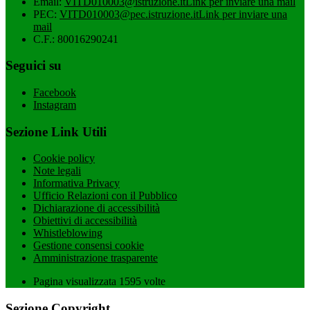
Email:
VITD010003@istruzione.it
Link per inviare una mail
PEC:
VITD010003@pec.istruzione.it
Link per inviare una
mail
C.F.: 80016290241
Seguici su
Facebook
Instagram
Sezione Link Utili
Cookie policy
Note legali
Informativa Privacy
Ufficio Relazioni con il Pubblico
Dichiarazione di accessibilità
Obiettivi di accessibilità
Whistleblowing
Gestione consensi cookie
Amministrazione trasparente
Pagina visualizzata
1595
volte
Sezione Copyright