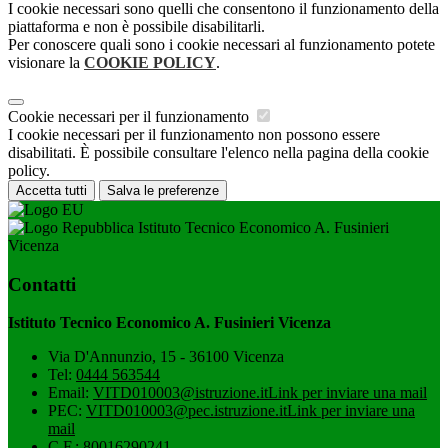
I cookie necessari sono quelli che consentono il funzionamento della
piattaforma e non è possibile disabilitarli.
Per conoscere quali sono i cookie necessari al funzionamento potete
visionare la
COOKIE POLICY
.
Cookie necessari per il funzionamento
I cookie necessari per il funzionamento non possono essere
disabilitati. È possibile consultare l'elenco nella pagina della cookie
policy.
Accetta tutti
Salva le preferenze
Istituto Tecnico Economico A. Fusinieri
Vicenza
Contatti
Istituto Tecnico Economico A. Fusinieri Vicenza
Via D'Annunzio, 15 - 36100 Vicenza
Tel:
0444 563544
Email:
VITD010003@istruzione.it
Link per inviare una mail
PEC:
VITD010003@pec.istruzione.it
Link per inviare una
mail
C.F.: 80016290241