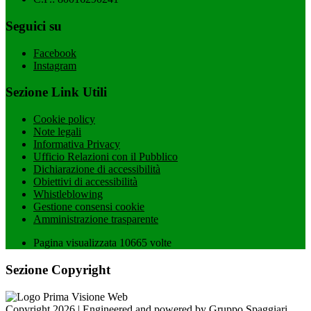
Seguici su
Facebook
Instagram
Sezione Link Utili
Cookie policy
Note legali
Informativa Privacy
Ufficio Relazioni con il Pubblico
Dichiarazione di accessibilità
Obiettivi di accessibilità
Whistleblowing
Gestione consensi cookie
Amministrazione trasparente
Pagina visualizzata
10665
volte
Sezione Copyright
Copyright 2026 | Engineered and powered by Gruppo Spaggiari