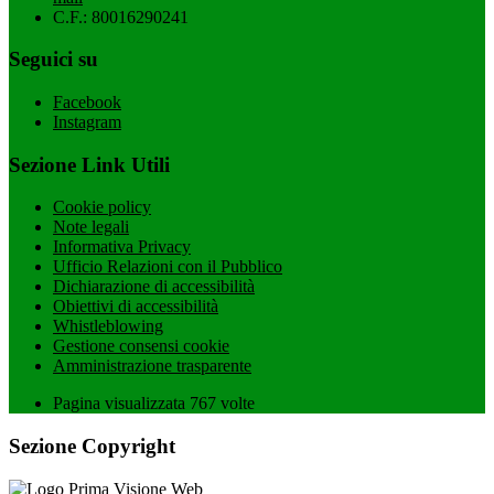
C.F.: 80016290241
Seguici su
Facebook
Instagram
Sezione Link Utili
Cookie policy
Note legali
Informativa Privacy
Ufficio Relazioni con il Pubblico
Dichiarazione di accessibilità
Obiettivi di accessibilità
Whistleblowing
Gestione consensi cookie
Amministrazione trasparente
Pagina visualizzata
767
volte
Sezione Copyright