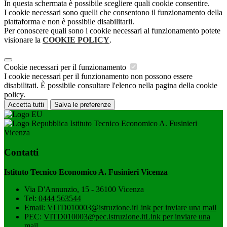
In questa schermata è possibile scegliere quali cookie consentire.
I cookie necessari sono quelli che consentono il funzionamento della
piattaforma e non è possibile disabilitarli.
Per conoscere quali sono i cookie necessari al funzionamento potete
visionare la
COOKIE POLICY
.
Cookie necessari per il funzionamento
I cookie necessari per il funzionamento non possono essere
disabilitati. È possibile consultare l'elenco nella pagina della cookie
policy.
Accetta tutti
Salva le preferenze
Istituto Tecnico Economico A. Fusinieri
Vicenza
Contatti
Istituto Tecnico Economico A. Fusinieri Vicenza
Via D'Annunzio, 15 - 36100 Vicenza
Tel:
0444 563544
Email:
VITD010003@istruzione.it
Link per inviare una mail
PEC:
VITD010003@pec.istruzione.it
Link per inviare una
mail