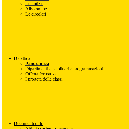
Le notizie
Albo online
Le circolari
Didattica
Panoramica
Dipartimenti disciplinari e programmazioni
Offerta formativa
I progetti delle classi
Documenti utili
Attività sostegno-recupero