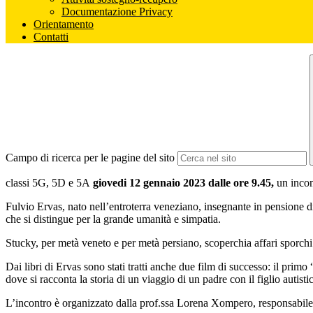
Documentazione Privacy
Orientamento
Contatti
Campo di ricerca per le pagine del sito
classi 5G, 5D e 5A
giovedi 12 gennaio 2023 dalle ore 9.45,
un incon
Fulvio Ervas, nato nell’entroterra veneziano, insegnante in pensione di
che si distingue per la grande umanità e simpatia.
Stucky, per metà veneto e per metà persiano, scoperchia affari sporchi 
Dai libri di Ervas sono stati tratti anche due film di successo: il pr
dove si racconta la storia di un viaggio di un padre con il figlio autisti
L’incontro è organizzato dalla prof.ssa Lorena Xompero, responsabile 