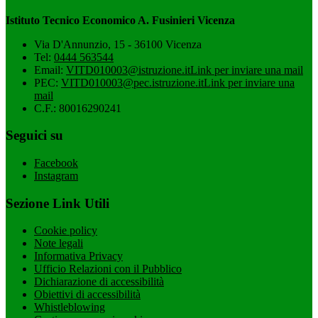
Istituto Tecnico Economico A. Fusinieri Vicenza
Via D'Annunzio, 15 - 36100 Vicenza
Tel:
0444 563544
Email:
VITD010003@istruzione.it
Link per inviare una mail
PEC:
VITD010003@pec.istruzione.it
Link per inviare una
mail
C.F.: 80016290241
Seguici su
Facebook
Instagram
Sezione Link Utili
Cookie policy
Note legali
Informativa Privacy
Ufficio Relazioni con il Pubblico
Dichiarazione di accessibilità
Obiettivi di accessibilità
Whistleblowing