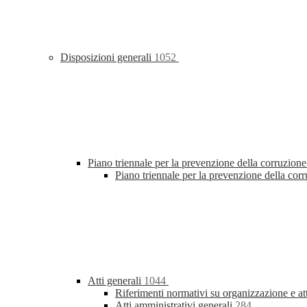
Disposizioni generali
1052
Piano triennale per la prevenzione della corruzione
Piano triennale per la prevenzione della co
Atti generali
1044
Riferimenti normativi su organizzazione e at
Atti amministrativi generali
284