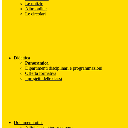
Le notizie
Albo online
Le circolari
Didattica
Panoramica
Dipartimenti disciplinari e programmazioni
Offerta formativa
I progetti delle classi
Documenti utili
Attività sostegno-recupero