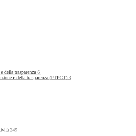
 e della trasparenza
6
rruzione e della trasparenza (PTPCT)
3
tività
249