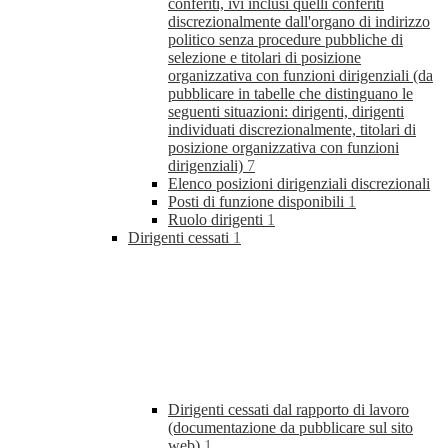
conferiti, ivi inclusi quelli conferiti
discrezionalmente dall'organo di indirizzo
politico senza procedure pubbliche di
selezione e titolari di posizione
organizzativa con funzioni dirigenziali (da
pubblicare in tabelle che distinguano le
seguenti situazioni: dirigenti, dirigenti
individuati discrezionalmente, titolari di
posizione organizzativa con funzioni
dirigenziali)
7
Elenco posizioni dirigenziali discrezionali
Posti di funzione disponibili
1
Ruolo dirigenti
1
Dirigenti cessati
1
Dirigenti cessati dal rapporto di lavoro
(documentazione da pubblicare sul sito
web)
1