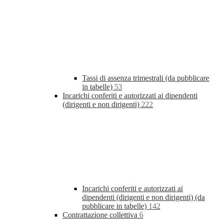
Tassi di assenza trimestrali (da pubblicare
in tabelle)
53
Incarichi conferiti e autorizzati ai dipendenti
(dirigenti e non dirigenti)
222
Incarichi conferiti e autorizzati ai
dipendenti (dirigenti e non dirigenti) (da
pubblicare in tabelle)
142
Contrattazione collettiva
6