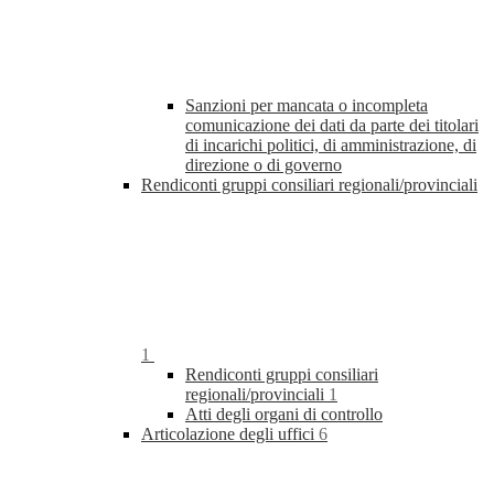
Sanzioni per mancata o incompleta
comunicazione dei dati da parte dei titolari
di incarichi politici, di amministrazione, di
direzione o di governo
Rendiconti gruppi consiliari regionali/provinciali
1
Rendiconti gruppi consiliari
regionali/provinciali
1
Atti degli organi di controllo
Articolazione degli uffici
6